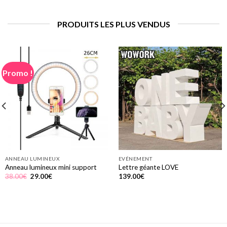
était :
est :
66.98€.
59.98€.
PRODUITS LES PLUS VENDUS
Promo !
ANNEAU LUMINEUX
EVÉNEMENT
Anneau lumineux mini support
Lettre géante LOVE
Le
Le
38.00
€
29.00
€
139.00
€
prix
prix
initial
actuel
était :
est :
38.00€.
29.00€.