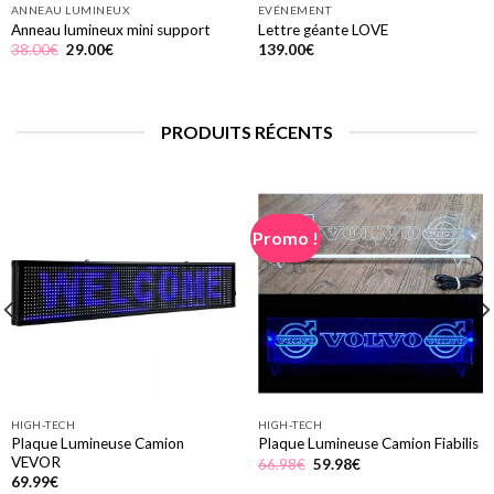
ANNEAU LUMINEUX
EVÉNEMENT
Anneau lumineux mini support
Lettre géante LOVE
Le
Le
38.00
€
29.00
€
139.00
€
prix
prix
initial
actuel
était :
est :
38.00€.
29.00€.
PRODUITS RÉCENTS
Promo !
HIGH-TECH
HIGH-TECH
Plaque Lumineuse Camion
Plaque Lumineuse Camion Fiabilis
VEVOR
Le
Le
66.98
€
59.98
€
prix
prix
69.99
€
initial
actuel