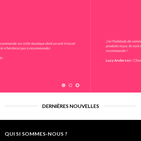
J’ai l’habitude de commander sur Mallow Shop et j’apprécie la qualité des
produits reçus. Ils sont conformes à ce qui est présenté sur le site. Je
recommande !
Lucy Anderson
/
Client
DERNIÈRES NOUVELLES
QUI SI SOMMES-NOUS ?