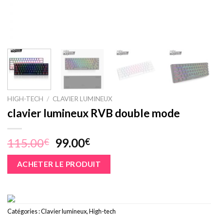
HIGH-TECH
/
CLAVIER LUMINEUX
clavier lumineux RVB double mode
Le
Le
115.00
99.00
€
€
prix
prix
initial
actuel
ACHETER LE PRODUIT
était :
est :
115.00€.
99.00€.
Catégories :
Clavier lumineux
,
High-tech