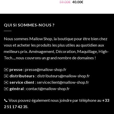
prix
prix
Le
Le
59.00
€
40.00
€
initial
actuel
prix
prix
était :
est :
initial
actuel
120.00€.
89.00€.
était :
est :
59.00€.
40.00€.
QUI SI SOMMES-NOUS ?
Nous sommes Mallow Shop, la boutique pour être bien chez
vous et acheter les produits les plus utiles au quotidien aux
meilleurs prix. Aménagement, Décoration, Maquillage, High-
Tech..., nous couvrons un grand nombre de domaines !
✉️
presse
:
presse@mallow-shop.fr
✉️
distributeurs
:
distributeurs@mallow-shop.fr
✉️
service client
:
serviceclient@mallow-shop.fr
✉️
général
:
contact@mallow-shop.fr
📞 Vous pouvez également nous joindre par téléphone au
+33
2 51 17 42 35
.