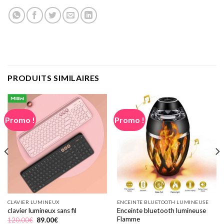
PRODUITS SIMILAIRES
Promo !
Promo !
CLAVIER LUMINEUX
ENCEINTE BLUETOOTH LUMINEUSE
Enceinte bluetooth lumineuse
clavier lumineux sans fil
Flamme
Le
Le
120.00
€
89.00
€