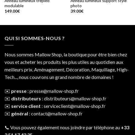
Anneau lumineux trépied
Anneau lumineux support style
modulable
photo
149.00
€
39.00
€
QUI SI SOMMES-NOUS ?
Nous sommes Mallow Shop, la boutique pour être bien chez
vous et acheter les produits les plus utiles au quotidien aux
meilleurs prix. Aménagement, Décoration, Maquillage, High-
Tech..., nous couvrons un grand nombre de domaines !
✉️
presse
:
presse@mallow-shop.fr
✉️
distributeurs
:
distributeurs@mallow-shop.fr
✉️
service client
:
serviceclient@mallow-shop.fr
✉️
général
:
contact@mallow-shop.fr
📞 Vous pouvez également nous joindre par téléphone au
+33
2 51 17 42 35
.