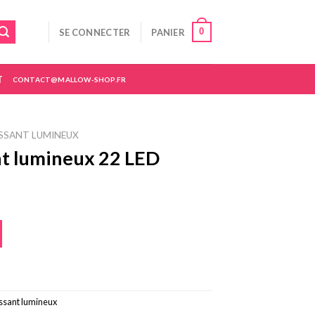
0
SE CONNECTER
PANIER
T
CONTACT@MALLOW-SHOP.FR
SSANT LUMINEUX
nt lumineux 22 LED
issant lumineux