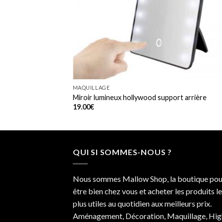
MAQUILLAGE
B
Miroir lumineux hollywood support arrière
19.00
€
QUI SI SOMMES-NOUS ?
Nous sommes Mallow Shop, la boutique pou
être bien chez vous et acheter les produits l
plus utiles au quotidien aux meilleurs prix.
Aménagement, Décoration, Maquillage, Hig