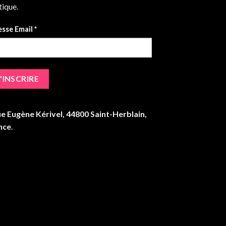
ique.
sse Email *
ue Eugène Kérivel, 44800 Saint-Herblain,
nce
.