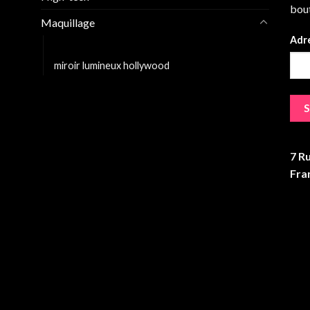
bout
Maquillage
Adre
Miroir grossissant lumineux
miroir lumineux hollywood
7 R
Fra