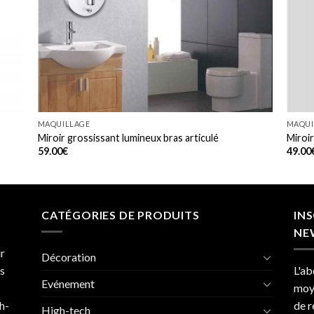
MAQUILLAGE
MAQUI
Miroir grossissant lumineux bras articulé
Miroi
59.00
€
49.00
CATÉGORIES DE PRODUITS
IN
NE
r
Décoration
es
L'ab
Evénement
moye
h-
de r
High-tech