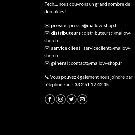
Tech..., nous couvrons un grand nombre de
domaines !
✉️
presse
:
presse@mallow-shop.fr
✉️
distributeurs
:
distributeurs@mallow-
shop.fr
✉️
service client
:
serviceclient@mallow-
shop.fr
✉️
général
:
contact@mallow-shop.fr
📞 Vous pouvez également nous joindre par
téléphone au
+33 2 51 17 42 35
.